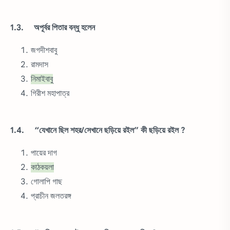
1.3. অপূর্বর পিতার বন্ধু হলেন
জগদীশবাবু
রামদাস
নিমাইবাবু
গিরীশ মহাপাত্র
1.4. “যেখানে ছিল শহর/সেখানে ছড়িয়ে রইল” কী ছড়িয়ে রইল ?
পায়ের দাগ
কাঠকয়লা
গোলাপি গাছ
প্রাচীন জলতরঙ্গ