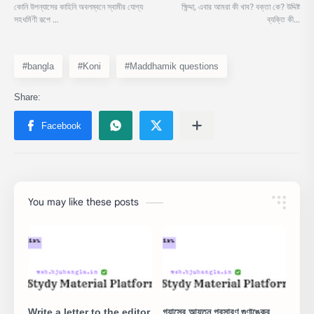
#bangla
#Koni
#Maddhamik questions
You may like these posts
Write a letter to the editor
গ্যাসের আয়তন প্রসারণ গুণাঙ্কের