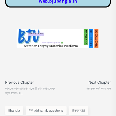
web.bjubangla.in
#bangla
#Maddhamik questions
#সন্ধ্যাতারা