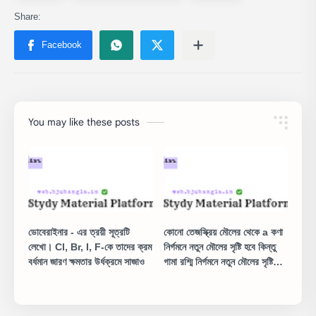
You may like these posts
ডোবেরাইনার - এর ত্রয়ী সূত্রটি
কোনো তেজস্ক্রিয় মৌলের থেকে a কণা
লেখো। Cl, Br, I, F-কে তাদের ক্রম
নির্গমনে নতুন মৌলের সৃষ্টি হবে কিন্তু
বর্ধমান জারণ ক্ষমতার উর্ধক্রমে সাজাও
গামা রশ্মি নির্গমনে নতুন মৌলের সৃষ্টি
হয়না কেন ব্যাখ্যা করো