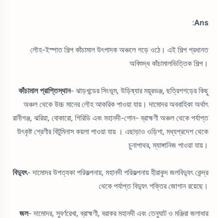
:
Ans
লৌহ-ইস্পাত শিল্প কাঁচামাল উৎপাদক অঞ্চলে গড়ে ওঠে। এই শিল্প প্রধানত
অবিশুদ্ধ কাঁচামালভিত্তিক শিল্প।
কাঁচামাল প্রাপ্তিস্থান
- ঝাড়খন্ডের সিংভূম, উড়িষ্যার ময়ূরভঞ্জ, ছত্রিশগড়ের কিছু
অঞ্চল থেকে উচ্চ মানের লৌহ আকরিক পাওয়া যায়। দামোদর অববাহিকা অর্থাৎ
রানীগঞ্জ, ঝরিয়া, বোকারো, গিরিডি এবং মহানদী-শোন- ব্রাহ্মণী অঞ্চল থেকে পর্যাপ্ত
উৎকৃষ্ট শ্রেণীর বিটুমিনাস কয়লা পাওয়া যায় । এছাড়াও ওড়িশা, মধ্যপ্রদেশ থেকে
চুনাপাথর, ম্যাঙ্গানিজ পাওয়া যায়।
বিদ্যুৎ
- দামোদর উপত্যকা পরিকল্পনায়, মহানদী পরিকল্পনায় হীরাকুদ জলবিদ্যুৎ কেন্দ্র
থেকে পর্যাপ্ত বিদ্যুৎ শক্তির জোগান রয়েছে।
জল
- দামোদর, সুবর্ণরেখা, ব্রাহ্মণী, বরাকর মহানদী এবং তেনুঘাট ও মঞ্জিরা জলাধার