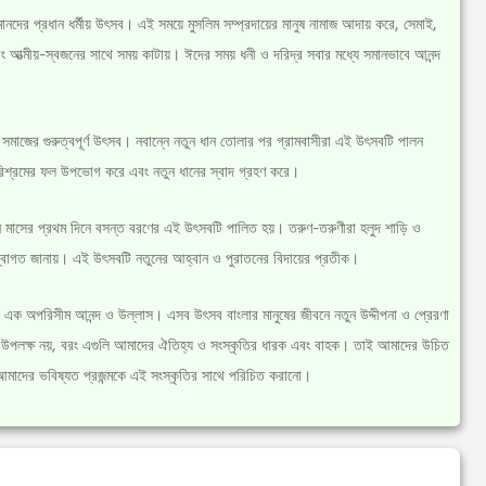
 প্রধান ধর্মীয় উৎসব। এই সময়ে মুসলিম সম্প্রদায়ের মানুষ নামাজ আদায় করে, সেমাই,
এবং আত্মীয়-স্বজনের সাথে সময় কাটায়। ঈদের সময় ধনী ও দরিদ্র সবার মধ্যে সমানভাবে আনন্দ
সমাজের গুরুত্বপূর্ণ উৎসব। নবান্নে নতুন ধান তোলার পর গ্রামবাসীরা এই উৎসবটি পালন
রিশ্রমের ফল উপভোগ করে এবং নতুন ধানের স্বাদ গ্রহণ করে।
 মাসের প্রথম দিনে বসন্ত বরণের এই উৎসবটি পালিত হয়। তরুণ-তরুণীরা হলুদ শাড়ি ও
ে স্বাগত জানায়। এই উৎসবটি নতুনের আহ্বান ও পুরাতনের বিদায়ের প্রতীক।
্যে এক অপরিসীম আনন্দ ও উল্লাস। এসব উৎসব বাংলার মানুষের জীবনে নতুন উদ্দীপনা ও প্রেরণা
র উপলক্ষ নয়, বরং এগুলি আমাদের ঐতিহ্য ও সংস্কৃতির ধারক এবং বাহক। তাই আমাদের উচিত
মাদের ভবিষ্যত প্রজন্মকে এই সংস্কৃতির সাথে পরিচিত করানো।