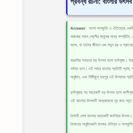
প্রবন্ধ রচনা: বাংলার উৎসব
Answer
: বাংলা সংস্কৃতি ও ঐতিহ্যের একটি
সমাজের সকল শ্রেণীর মানুষের মধ্যে সম্প্রীতি, 
থাকে, যা তাদের জীবনে এক নতুন রঙ ও প্রাণের
বাঙালির সবচেয়ে বড় উৎসব হলো দুর্গাপূজা। শার
পর্যন্ত চলে। এই সময়ে বাংলার প্রতিটি গ্রাম,
অনুষ্ঠান, এবং মিষ্টিমুখে ভরপুর এই উৎসবের প্রতি
দুর্গাপূজার পর আরেকটি বড় উৎসব হলো কালীপূ
এই আলোর উৎসবটি অন্ধকারকে দূর করে নতুন 
বৈশাখী মেলা বাংলার আরেকটি জনপ্রিয় উৎসব। পহে
বৈশাখের অনুষ্ঠানগুলি বাংলার ঐতিহ্য ও সংস্কৃ