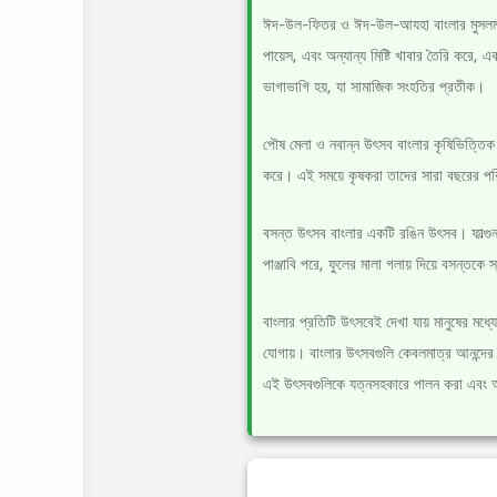
ঈদ-উল-ফিতর ও ঈদ-উল-আযহা বাংলার মুসলমানদের
পায়েস, এবং অন্যান্য মিষ্টি খাবার তৈরি করে, 
ভাগাভাগি হয়, যা সামাজিক সংহতির প্রতীক।
পৌষ মেলা ও নবান্ন উৎসব বাংলার কৃষিভিত্তিক 
করে। এই সময়ে কৃষকরা তাদের সারা বছরের প
বসন্ত উৎসব বাংলার একটি রঙিন উৎসব। ফাল্গুন
পাঞ্জাবি পরে, ফুলের মালা গলায় দিয়ে বসন্তক
বাংলার প্রতিটি উৎসবেই দেখা যায় মানুষের মধ
যোগায়। বাংলার উৎসবগুলি কেবলমাত্র আনন্দে
এই উৎসবগুলিকে যত্নসহকারে পালন করা এবং আ