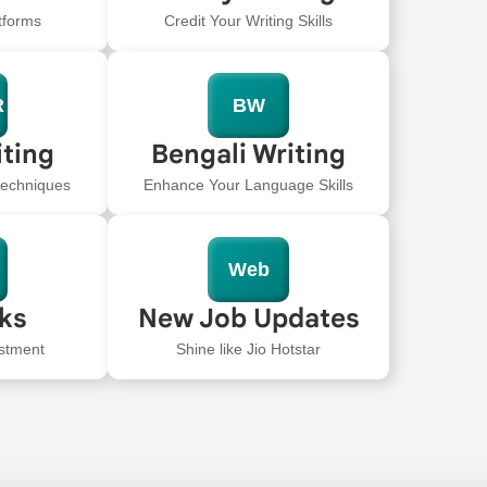
tforms
Credit Your Writing Skills
R
BW
iting
Bengali Writing
 techniques
Enhance Your Language Skills
Web
oks
New Job Updates
stment
Shine like Jio Hotstar