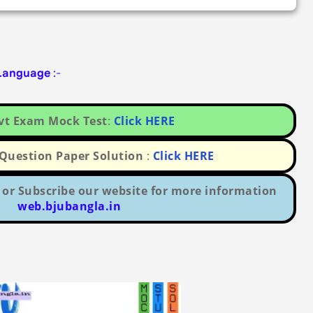
 Language
:-
ovt Exam Mock Test
:
Click HERE
uestion Paper Solution
:
Click HERE
or Subscribe our website for more information
web.bjubangla.in