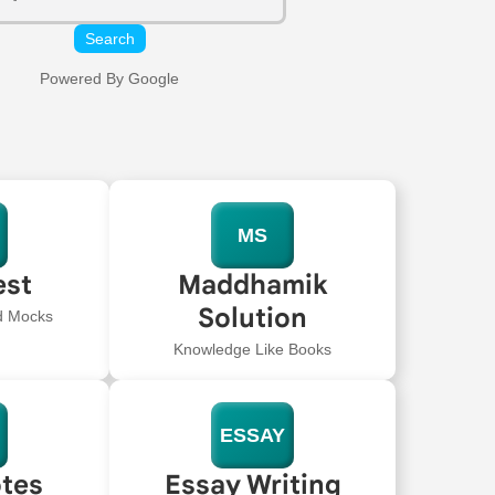
Search
Powered By Google
MS
est
Maddhamik
Solution
ed Mocks
Knowledge Like Books
ESSAY
tes
Essay Writing