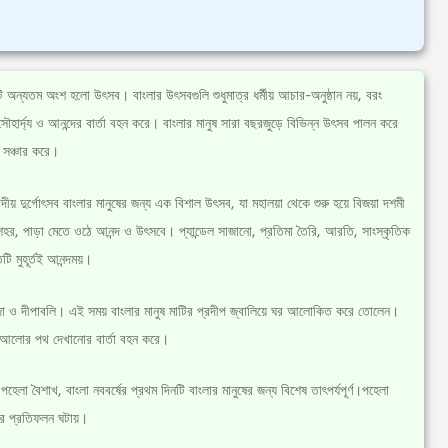
 অন্যতম অংশ হলো উৎসব। বাংলার উৎসবগুলি শুধুমাত্র ধর্মীয় আচার-অনুষ্ঠান নয়, বরং
সৌহার্দ্য ও আনন্দের বার্তা বহন করে। বাংলার মানুষ সারা বছরজুড়ে বিভিন্ন উৎসব পালন করে
 সঞ্চার করে।
দীয় দুর্গোৎসব বাংলার মানুষের জন্য এক বিশাল উৎসব, যা মহালয়া থেকে শুরু হয়ে বিজয়া দশমী
 শহর, পাড়া মেতে ওঠে আনন্দ ও উৎসবে। প্যান্ডেল সাজানো, প্রতিমা তৈরি, আরতি, সাংস্কৃতিক
টি মুহূর্তই আনন্দময়।
জা ও দীপাবলি। এই সময় বাংলার মানুষ মাটির প্রদীপ জ্বালিয়ে ঘর আলোকিত করে তোলেন।
আলোর পথ দেখানোর বার্তা বহন করে।
লা বৈশাখ, বাংলা নববর্ষের প্রথম দিনটি বাংলার মানুষের জন্য বিশেষ তাৎপর্যপূর্ণ।পহেলা
তির প্রতিফলন ঘটায়।