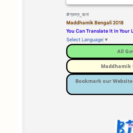
#প্রবন্ধ_রচনা
Maddhamik Bengali 2018
You Can Translate It In Your
Select Language
▼
All G
Maddhamik Q
Bookmark our Website 