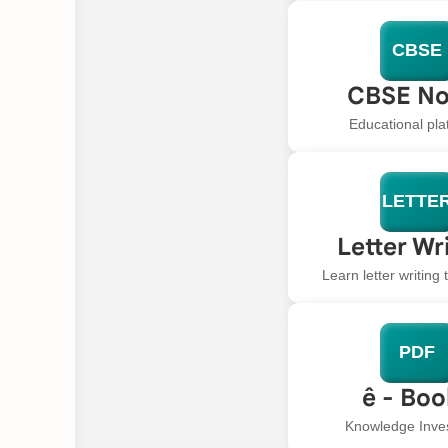
CBSE
CBSE No
Educational pla
LETTE
Letter Wr
Learn letter writing
PDF
ê - Bo
Knowledge Inve