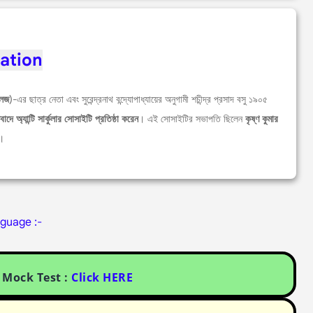
mation
লেজ
)-এর ছাত্র নেতা এবং সুরেন্দ্রনাথ বন্দ্যোপাধ্যায়ের অনুগামী শচীন্দ্র প্রসাদ বসু ১৯০৫
িবাদে অ্যান্টি সার্কুলার সোসাইটি প্রতিষ্ঠা করেন
। এই সোসাইটির সভাপতি ছিলেন
কৃষ্ণ কুমার
।
nguage :-
Mock Test :
Click HERE