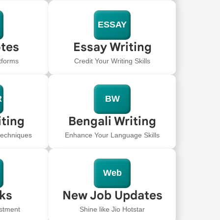
ESSAY
tes
Essay Writing
tforms
Credit Your Writing Skills
R
BW
iting
Bengali Writing
 techniques
Enhance Your Language Skills
Web
oks
New Job Updates
stment
Shine like Jio Hotstar