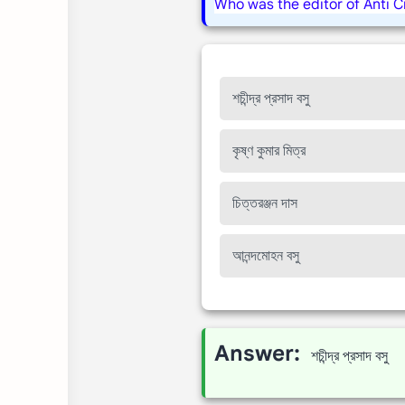
Who was the editor of Anti C
শচীন্দ্র প্রসাদ বসু
কৃষ্ণ কুমার মিত্র
চিত্তরঞ্জন দাস
আনন্দমোহন বসু
Answer:
শচীন্দ্র প্রসাদ বসু