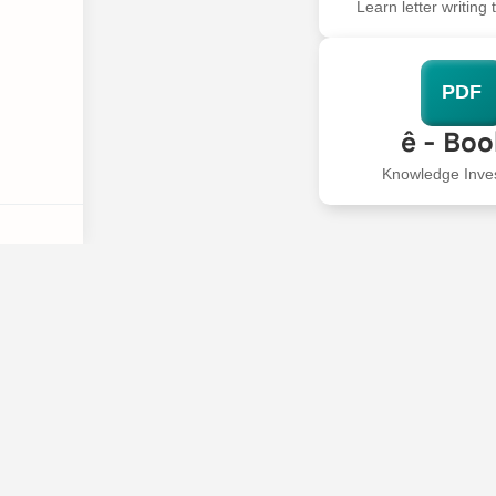
Learn letter writing
PDF
ê - Bo
Knowledge Inve
EDUTICAL
Best Education For 