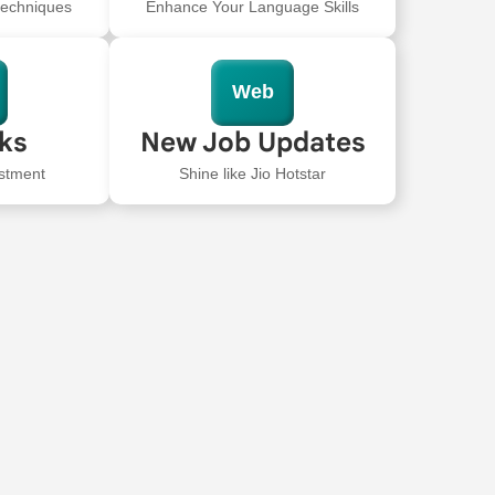
 techniques
Enhance Your Language Skills
Web
oks
New Job Updates
stment
Shine like Jio Hotstar
All