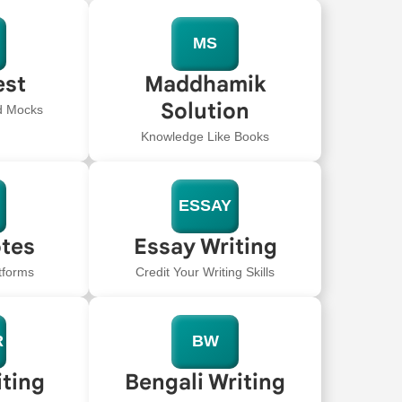
MS
est
Maddhamik
Solution
ed Mocks
Knowledge Like Books
ESSAY
tes
Essay Writing
tforms
Credit Your Writing Skills
R
BW
iting
Bengali Writing