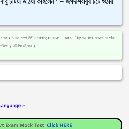
 চটিয়া উঠিয়া কহিলেন ‘ – জগদীশবাবুর চটে ওঠার
া খাওয়ার সমস্ত লক্ষণ গিরীশ মহাপাত্রের আচার – আচরণে বিদ্যমান থাকা সত্ত্বেও সে গাঁজা
দীশবাবু চটে গিয়েছিলেন ।
 Language
:-
ovt Exam Mock Test
:
Click HERE