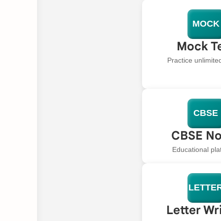
MOCK
Mock T
Practice unlimit
CBSE
CBSE No
Educational pla
LETTE
Letter Wr