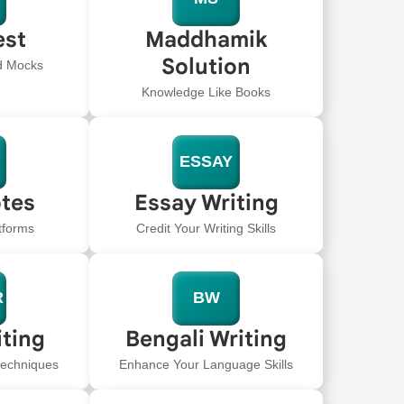
est
Maddhamik
Solution
ed Mocks
Knowledge Like Books
ESSAY
tes
Essay Writing
tforms
Credit Your Writing Skills
R
BW
iting
Bengali Writing
 techniques
Enhance Your Language Skills