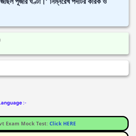
জছিল পূজার ঘণ্টা।’ নিম্নরেখ পদটির কারক ও
 ।
 Language
:-
ovt Exam Mock Test
:
Click HERE