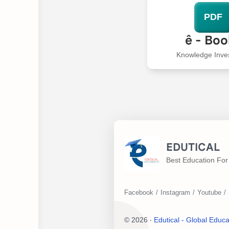
PDF
ê - Bo
Knowledge Inve
EDUTICAL
Best Education For 
©
2026
‧
Edutical - Global Educa