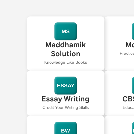
MS
Maddhamik
Mo
Solution
Practic
Knowledge Like Books
ESSAY
Essay Writing
CB
Credit Your Writing Skills
Educa
BW