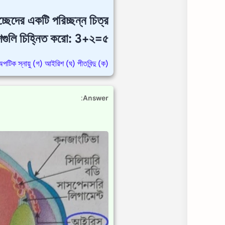
েদের একটি পরিচ্ছন্ন চিত্র
গুলি চিহ্নিত করো: 3+২=৫
(ক) কোরয়েড (খ) অপটিক স্নায়ু (গ) আইরিশ (ঘ) পীতবিন্দু
:
Answer