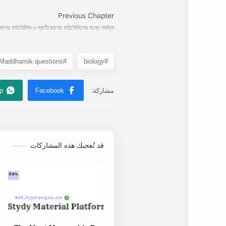
#Maddhamik questions
#biology
قد تُعجبك هذه المشاركات