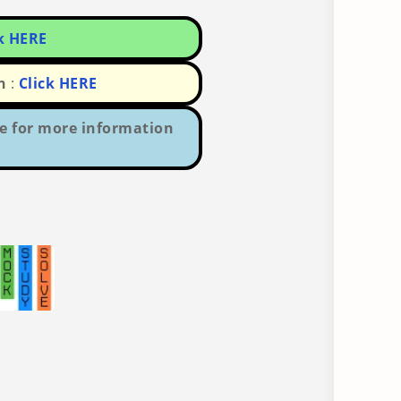
k HERE
n
:
Click HERE
e for more information