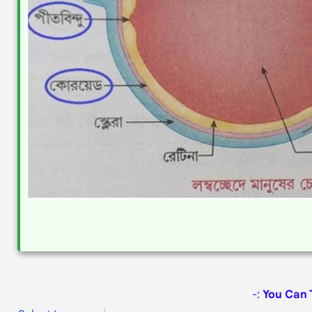
:-
You Can 