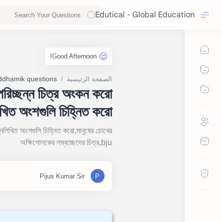
Edutical - Global Education
dhamik questions
الصفحة الرئيسية
পরিচ্ছন্ন চিত্র অংকন করো
িখিত অংশগুলি চিহ্নিত করো
্নলিখিত অংশগুলি চিহ্নিত করো,মানুষের চোখের
অক্ষিগোলকের লম্বচ্ছেদের চিত্র,bju