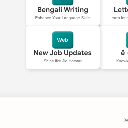
Bengali Writing
Lett
Enhance Your Language Skills
Learn lett
Web
New Job Updates
ê 
Shine like Jio Hotstar
Knowl
Be