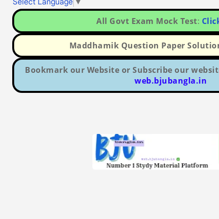
Select Language
▼
All Govt Exam Mock Test
:
Clic
Maddhamik Question Paper Solutio
Bookmark our Website or Subscribe our websit
web.bjubangla.in