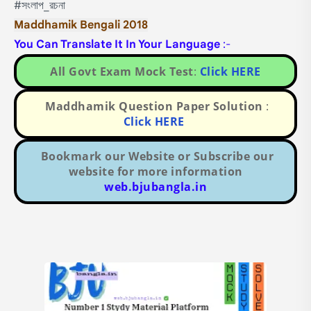
#সংলাপ_রচনা
Maddhamik Bengali 2018
You Can Translate It In Your Language
:-
All Govt Exam Mock Test
:
Click HERE
Maddhamik Question Paper Solution
:
Click HERE
Bookmark our Website or Subscribe our
website for more information
web.bjubangla.in