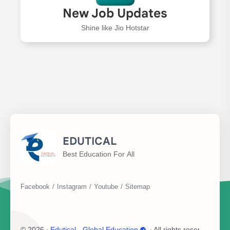
New Job Updates
Shine like Jio Hotstar
EDUTICAL
Best Education For All
©
2026
‧
Edutical - Global Education
‧ All rights reserved.