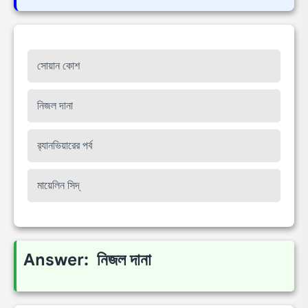
সোয়ান কোশ
নিজল দানা
র‍্যানভিয়ারের পর্ব
মায়েলিন সিদ্
Answer: নিজল দানা