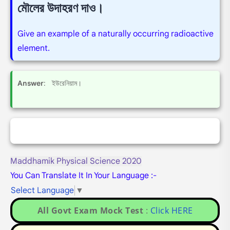
মৌলের উদাহরণ দাও।
Give an example of a naturally occurring radioactive
element.
Answer
: ইউরেনিয়াম।
Maddhamik Physical Science 2020
You Can Translate It In Your Language :-
Select Language
▼
All Govt Exam Mock Test
:
Click HERE