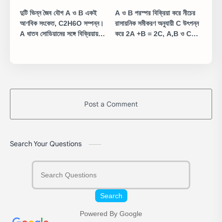
দুটি ভিন্ন জৈব যৌগ A ও B একই
A ও B পরস্পর বিক্রিয়া করে নীচের
আণবিক সংকেত, C2H6O সম্পন্ন।
রাসায়নিক সমীকরণ অনুযায়ী C উৎপন্ন
A ধাতব সোডিয়ামের সঙ্গে বিক্রিয়ায়
করে 2A +B = 2C, A,B ও C
হাইড্রোজেন গ্যাস উৎপন্ন করে কিন্তু
যথাক্রমে তিনটি গ্যাসীয় পদার্থের
৪ ধাতব সোডিয়ামের সঙ্গে বিক্রিয়া করে
সংকেত। A ও B এর বাস্পঘনত্ব
না। A ও B যৌগ দুটির গঠন সংকেত
জথাক্রমে 32 ও 16। C এর
লেখো। A এর সঙ্গে ধাতব সোডিয়ামের
বাস্পঘনত্ব নির্ণয় কর
বিক্রিয়ার সমিত রাসায়নিক সমীকরন
লেখো
Post a Comment
Search Your Questions
Search
Powered By Google