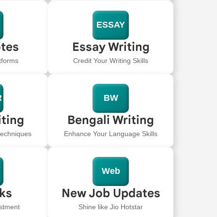
ESSAY
tes
Essay Writing
tforms
Credit Your Writing Skills
R
BW
iting
Bengali Writing
 techniques
Enhance Your Language Skills
Web
oks
New Job Updates
stment
Shine like Jio Hotstar