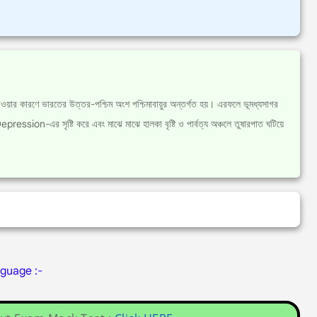
াওয়ার কারণে ভারতের উত্তর-পশ্চিম অংশ পশ্চিমাবায়ুর অন্তর্গত হয়। এরফলে ভূমধ্যসাগর
বা Depression-এর সৃষ্টি করে এবং মাঝে মাঝে হালকা বৃষ্টি ও পার্বত্য অঞ্চলে তুষারপাত ঘটিয়ে
nguage :-