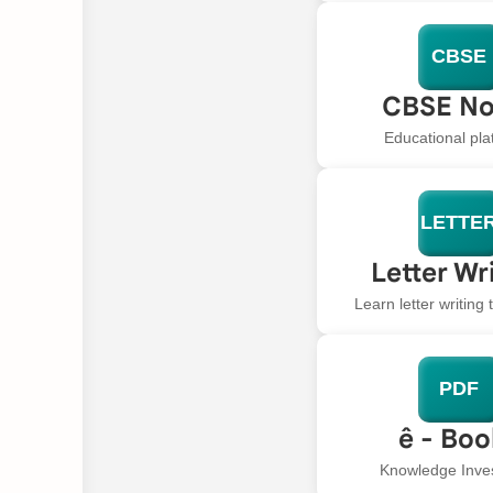
CBSE
CBSE No
Educational pla
LETTE
Letter Wr
Learn letter writing
PDF
ê - Bo
Knowledge Inve