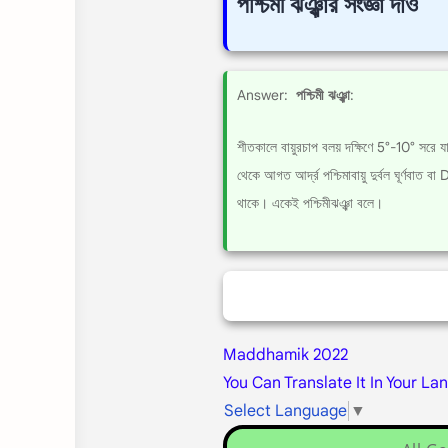
পশ্চিমী ঝঞ্ঝার সংজ্ঞা দাও
Answer:
পশ্চিমী ঝঞ্ঝা
:
শীতকালে বায়ুরচাপ বলয় দক্ষিণে 5°-10° সরে য
থেকে আগত আর্দ্র পশ্চিমাবায়ু দুর্বল ঘূর্ণবাত 
থাকে। একেই পশ্চিমীঝঞ্ঝা বলে।
Maddhamik 2022
You Can Translate It In Your La
Select Language
▼