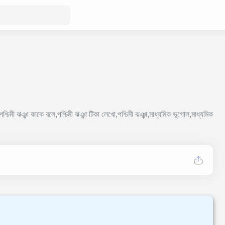
ঞা,পশ্চিমী ঝঞ্ঝা কাকে বলে,পশ্চিমী ঝঞ্ঝা টিকা লেখো,পশ্চিমী ঝঞ্ঝা,মাধ্যমিক ভূগোল,মাধ্যমিক