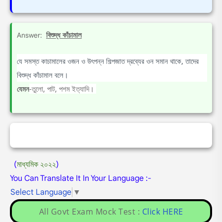
বিশুদ্ধ কাঁচামাল
Answer:
যে সমস্ত কাচামালের ওজন ও উৎপন্ন শিল্পজাত দ্রব্যের ওন সমান থাকে, তাদের
বিশুদ্ধ কাঁচামাল বলে।
যেমন
-তুলো, পাট, পশম ইত্যাদি।
(
মাধ্যমিক ২০২২
)
You Can Translate It In Your Language :-
Select Language
▼
All Govt Exam Mock Test :
Click HERE