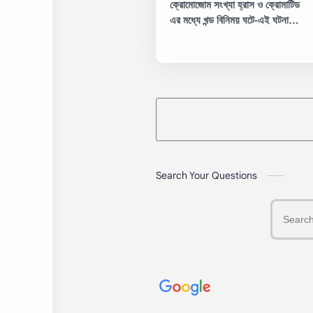
ক্রোমোজোম সংখ্যা হ্রাস ও ক্রোমাটিড
এর মধ্যে খন্ড বিনিময় ঘটে-এই ঘটনা
দুটির তাৎপর্য কী কী তা বিশ্লেষণ করো
Search Your Questions