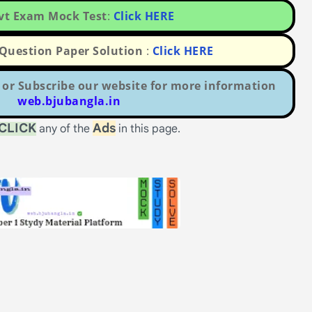
ovt Exam Mock Test
:
Click HERE
uestion Paper Solution
:
Click HERE
or Subscribe our website for more information
web.bjubangla.in
CLICK
Ads
any of the
in this page.