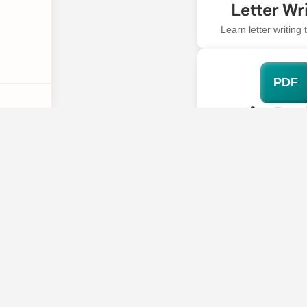
Letter Wr
Learn letter writing
PDF
ê - Bo
Knowledge Inve
EDUTICAL
Best Education For 