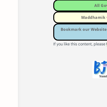
All G
Maddhamik Q
Bookmark our Website 
If you like this content, please