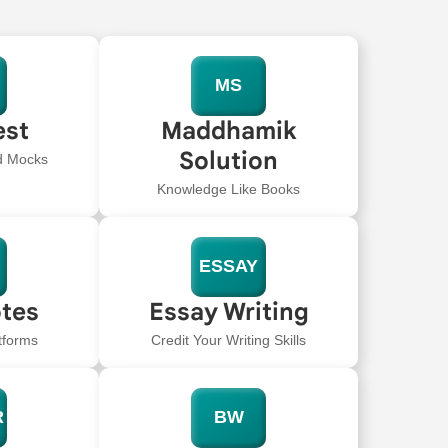
MS
est
Maddhamik
Solution
ed Mocks
Knowledge Like Books
ESSAY
tes
Essay Writing
tforms
Credit Your Writing Skills
R
BW