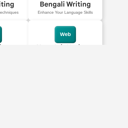
iting
Bengali Writing
 techniques
Enhance Your Language Skills
Web
oks
New Job Updates
stment
Shine like Jio Hotstar
All