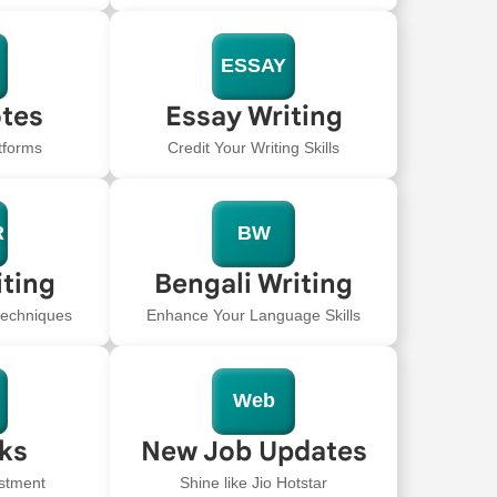
ESSAY
tes
Essay Writing
tforms
Credit Your Writing Skills
R
BW
iting
Bengali Writing
 techniques
Enhance Your Language Skills
Web
oks
New Job Updates
stment
Shine like Jio Hotstar