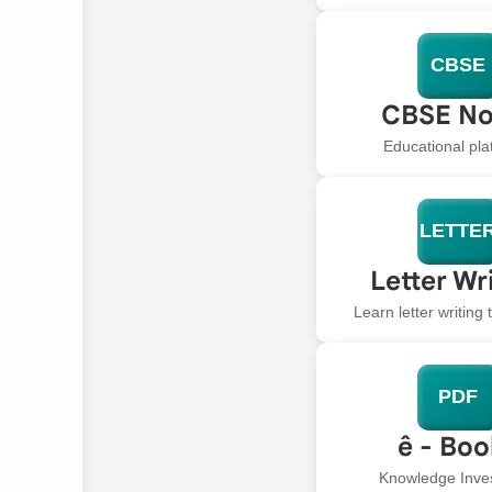
CBSE
CBSE No
Educational pla
LETTE
Letter Wr
Learn letter writing
PDF
ê - Bo
Knowledge Inve