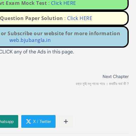
ovt Exam Mock Test
:
Click HERE
uestion Paper Solution
:
Click HERE
or Subscribe our website for more information
web.bjubangla.in
e CLICK any of the Ads in this page.