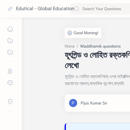
Edutical - Global Education
Maddhamik questions
Home
হূৎপিন্ড ও লোহিত রক্তক
লেখো
হূৎপিন্ড ও লোহিত রক্তকণিকার ওপর থাইরক্সি
হরমোনের প্রভাব,মাধ্যমিক ভূগোল,মাধ্যমি